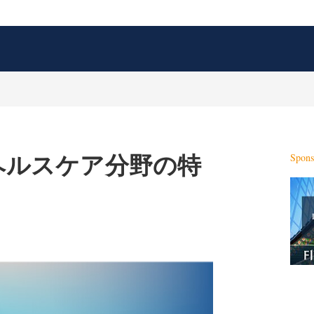
ヘルスケア分野の特
Spons
X
L
E
S
i
m
h
n
a
o
k
i
w
e
l
m
d
o