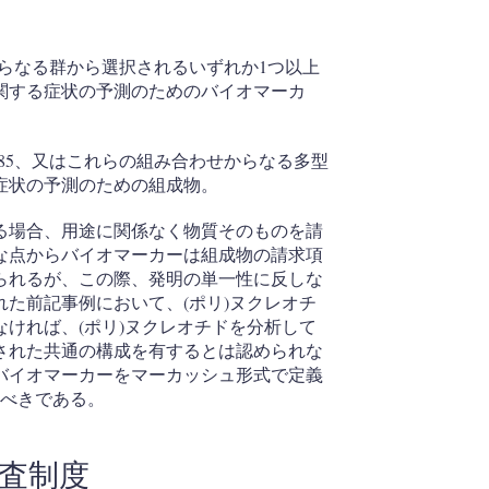
420685からなる群から選択されるいずれか1つ以上
関する症状の予測のためのバイオマーカ
s10420685、又はこれらの組み合わせからなる多型
症状の予測のための組成物。
る場合、用途に関係なく物質そのものを請
な点からバイオマーカーは組成物の請求項
られるが、この際、発明の単一性に反しな
た前記事例において、(ポリ)ヌクレオチ
ければ、(ポリ)ヌクレオチドを分析して
された共通の構成を有するとは認められな
バイオマーカーをマーカッシュ形式で定義
すべきである。
査制度