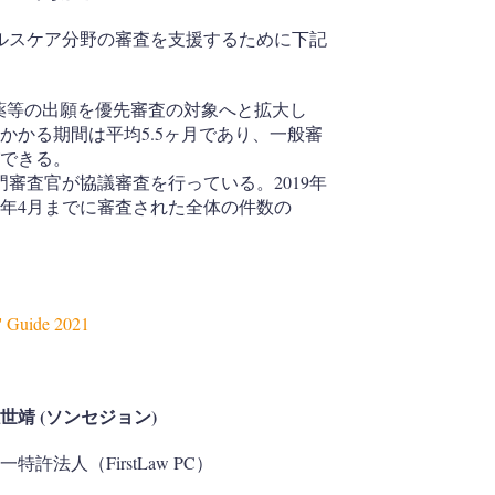
ルスケア分野の審査を支援するために下記
、革新的な新薬等の出願を優先審査の対象へと拡大し
かかる期間は平均5.5ヶ月であり、一般審
ができる。
審査官が協議審査を行っている。2019年
今年4月までに審査された全体の件数の
s' Guide 2021
世靖 (ソンセジョン)
一特許法人（FirstLaw PC）