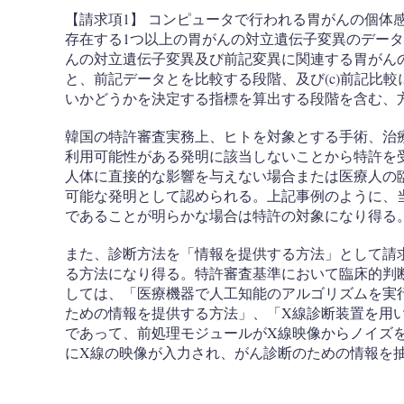
【請求項1】 コンピュータで行われる胃がんの個体感
存在する1つ以上の胃がんの対立遺伝子変異のデータ
んの対立遺伝子変異及び前記変異に関連する胃がん
と、前記データとを比較する段階、及び(c)前記比
いかどうかを決定する指標を算出する段階を含む、
韓国の特許審査実務上、ヒトを対象とする手術、治
利用可能性がある発明に該当しないことから特許を
人体に直接的な影響を与えない場合または医療人の
可能な発明として認められる。上記事例のように、
であることが明らかな場合は特許の対象になり得る
また、診断方法を「情報を提供する方法」として請
る方法になり得る。特許審査基準において臨床的判
しては、「医療機器で人工知能のアルゴリズムを実
ための情報を提供する方法」、「X線診断装置を用
であって、前処理モジュールがX線映像からノイズ
にX線の映像が入力され、がん診断のための情報を