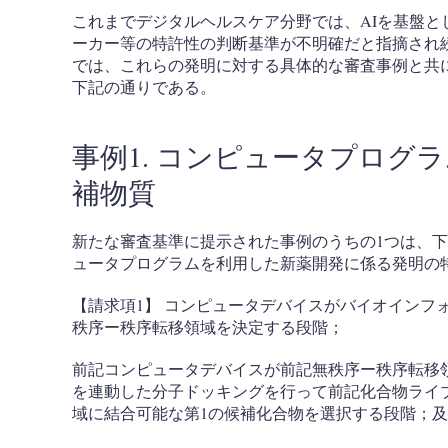
これまでデジタルヘルスケア分野では、AIを基盤と
ーカー等の特許性の判断基準が不明確だと指摘され
では、これらの発明に対する具体的な審査事例と共
下記の通りである。
事例1. コンピュータプログ
補物質
新たな審査基準に提示された事例のうちの1つは、
ュータプログラムを利用した新薬開発に係る発明の
【請求項1】 コンピュータデバイスがバイオインフ
秩序ー秩序転移領域を決定する段階；
前記コンピュータデバイスが前記無秩序ー秩序転移
を連動した分子ドッキングを行って前記化合物ライ
域に結合可能な第1の候補化合物を選択する段階；