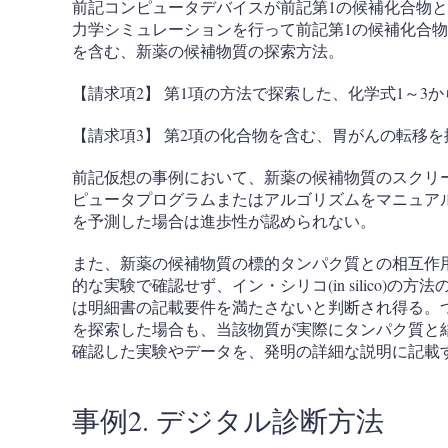
前記コンピュータデバイスが前記第1の候補化合物
力学シミュレーションを行って前記第1の候補化合物
を含む、新薬の候補物質の探索方法。
【請求項2】 第1項の方法で探索した、化学式1～3
【請求項3】 第2項の化合物を含む、胃がんの転移
前記仮想の事例において、新薬の候補物質のスクリ
ピュータプログラムまたはアルゴリズムをマニュア
を予測した場合は進歩性が認められない。
また、新薬の候補物質の標的タンパク質との相互作
的な実験で確認せず、イン・シリコ(in silico)
は明細書の記載要件を満たさないと判断され得る。
を探索した場合も、当該物質が実際にタンパク質と
確認した実験やデータを、発明の詳細な説明に記載
事例2. デジタル診断方法