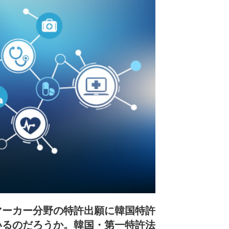
I
r
n
e
s
h
a
r
i
n
g
o
p
t
i
o
n
s
マーカー分野の特許出願に韓国特許
いるのだろうか。韓国・第一特許法