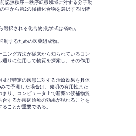
と前記無秩序ー秩序転移領域に対する分子動
の中から第2の候補化合物を選択する段階
から選択される化合物(化学式は省略)。
を抑制するための医薬組成物。
ーニング方法が従来から知られているコン
ル通りに使用して物質を探索し、その作用
用及び特定の疾患に対する治療効果を具体
の方法のみで予測した場合は、発明の有用性また
つまり、コンピュータ上で新薬の候補物質
結合するか疾病治療の効果が現れることを
することが重要である。