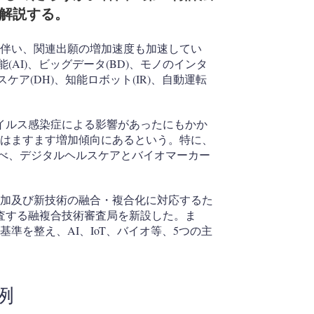
く解説する。
に伴い、関連出願の増加速度も加速してい
AI)、ビッグデータ(BD)、モノのインタ
スケア(DH)、知能ロボット(IR)、自動運転
イルス感染症による影響があったにもかか
願はますます増加傾向にあるという。特に、
比べ、デジタルヘルスケアとバイオマーカー
増加及び新技術の融合・複合化に対応するた
査する融複合技術審査局を新設した。ま
準を整え、AI、IoT、バイオ等、5つの主
例