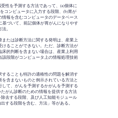
受性を予測する方法であって、(a)個体に
をコンピュータに入力する段階、(b)胃が
の情報を含むコンピュータのデータベース
較に基づいて、前記個体が胃がんになりやす
方法。
療または診断方法に関する発明は、産業上
受けることができない。ただ、診断方法が
臨床的判断を含まない場合は、産業上利用
当該段階がコンピュータ上の情報処理技術
。
求することも特許の適格性の問題を解消す
断を含まないものと例示されている方法と
行して、がんを予測するかがんを予測する
いたがん診断のための情報を提供する方法
を除去する段階、及び人工知能モジュール
抽出する段階を含む、方法」等がある。