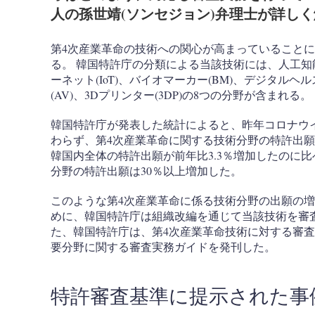
人の孫世靖(ソンセジョン)弁理士が詳し
第4次産業革命の技術への関心が高まっていること
る。 韓国特許庁の分類による当該技術には、人工知能(
ーネット(IoT)、バイオマーカー(BM)、デジタルヘル
(AV)、3Dプリンター(3DP)の8つの分野が含まれる。
韓国特許庁が発表した統計によると、昨年コロナウ
わらず、第4次産業革命に関する技術分野の特許出
韓国内全体の特許出願が前年比3.3％増加したのに
分野の特許出願は30％以上増加した。
このような第4次産業革命に係る技術分野の出願の
めに、韓国特許庁は組織改編を通じて当該技術を審
た、韓国特許庁は、第4次産業革命技術に対する審査基
要分野に関する審査実務ガイドを発刊した。
特許審査基準に提示された事