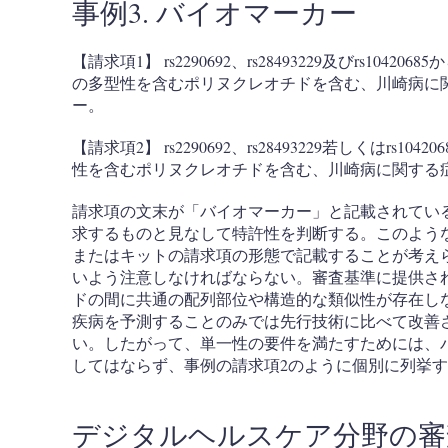
事例3. バイオマーカー
【請求項1】 rs2290692、rs28493229及びrs10
の多型性を含むポリヌクレオチドを含む、川崎病に
ー。
【請求項2】 rs2290692、rs28493229若しくはr
性を含むポリヌクレオチドを含む、川崎病に関する
請求項の文末が「バイオマーカー」と記載されてい
求するものと見なして特許性を判断する。このよう
またはキットの請求項の形態で記載することが考え
いよう注意しなければならない。審査基準に提供され
ドの間に共通の配列部位や構造的な類似性が存在しな
疾病を予測することのみでは先行技術に比べて改善
い。したがって、単一性の要件を満たすためには、
してはならず、事例の請求項2のように個別に列挙
デジタルヘルスケア分野の審